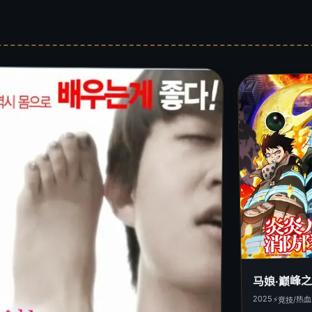
马娘·巅峰
2025
⚡
竞技/热血