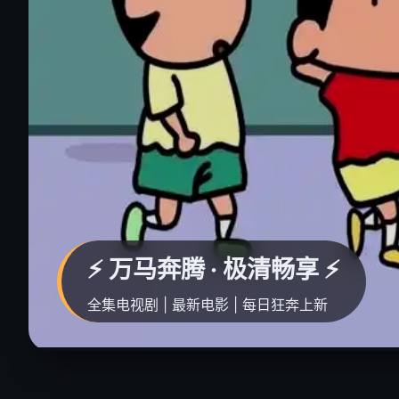
⚡ 万马奔腾 · 极清畅享 ⚡
全集电视剧 | 最新电影 | 每日狂奔上新