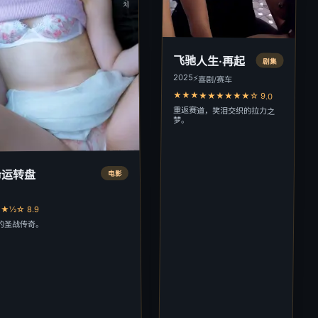
飞驰人生·再起
剧集
2025
⚡
喜剧/赛车
★★★★★★★★★☆ 9.0
重返赛道，笑泪交织的拉力之
梦。
命运转盘
电影
宝
½☆ 8.9
的圣战传奇。