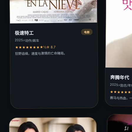
极速特工
电影
2025
⚡
动作/飙车
★★★★★★★★½☆ 8.7
狂野追缉，速度与激情的亡命赌局。
奔腾年代
2025
⚡
励志/年
★★★★★★★
赛马与热血，