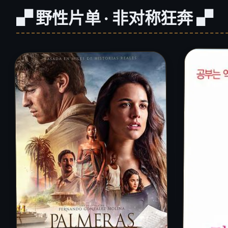
▞ 野性片单 · 非对称狂奔 ▞