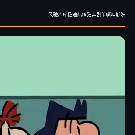
风驰片库
极速热榜
狂奔剧单
嘶鸣影院