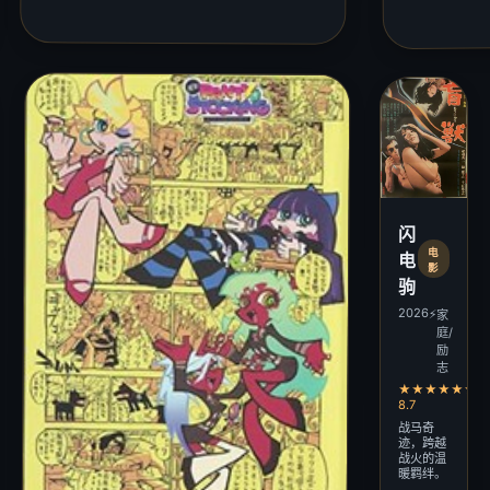
闪
电
电
影
驹
2026
⚡
家
庭/
励
志
★★★★★★★
8.7
战马奇
迹，跨越
战火的温
暖羁绊。