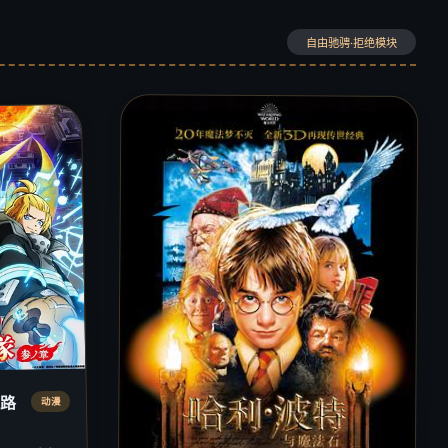
自由驰骋·拒绝模块
之路
动漫