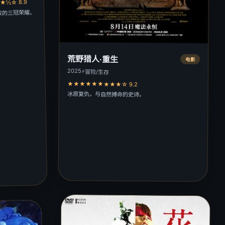
½☆ 8.9
败的三冠荣耀。
荒野猎人·重生
电影
2025
⚡
冒险/生存
★★★★★★★★★☆ 9.2
冰原复仇，与自然搏命的史诗。