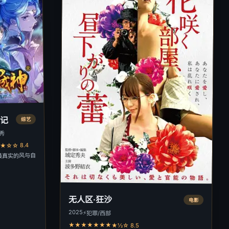
日记
综艺
人秀
☆☆ 8.4
最真实的风与自
无人区·狂沙
电影
2025
⚡
犯罪/西部
★★★★★★★★½☆ 8.5