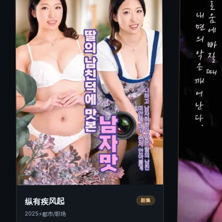
纵有疾风起
剧集
2025
⚡
都市/职场