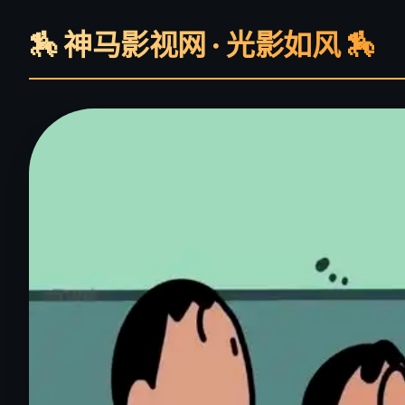
🏇 神马影视网 · 光影如风 🏇